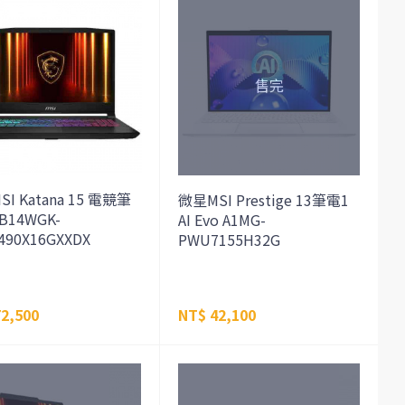
I Katana 15 電競筆
微星MSI Prestige 13筆電1
B14WGK-
AI Evo A1MG-
490X16GXXDX
PWU7155H32G
2,500
NT$ 42,100