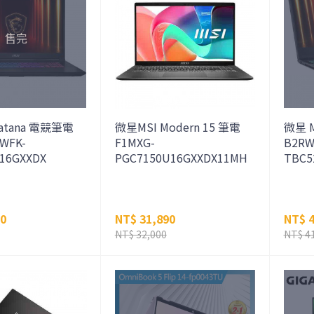
atana 電競筆電
微星MSI Modern 15 筆電
微星 M
4WFK-
F1MXG-
B2RW
16GXXDX
PGC7150U16GXXDX11MH
TBC5
00
NT$ 31,890
NT$ 4
NT$ 32,000
NT$ 4