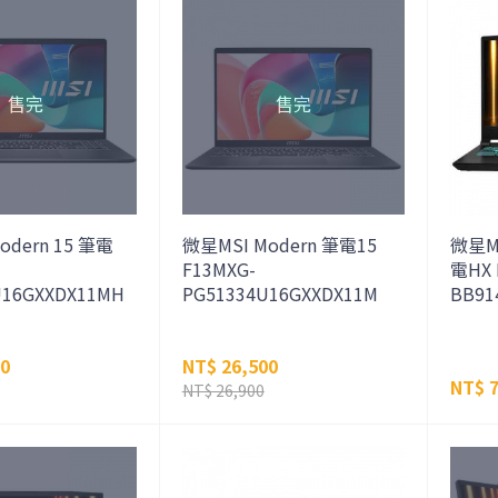
odern 15 筆電
微星MSI Modern 筆電15
微星MS
F13MXG-
電HX 
U16GXXDX11MH
PG51334U16GXXDX11M
BB91
00
NT$ 26,500
NT$ 7
NT$ 26,900