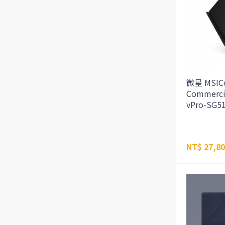
微星 MSIC
Commerci
vPro-SG5
NT$ 27,8