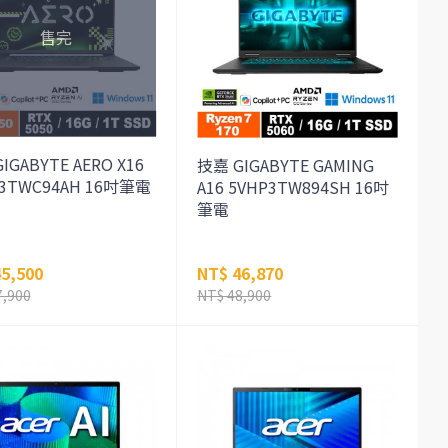
IGABYTE AERO X16
技嘉 GIGABYTE GAMING
3TWC94AH 16吋筆電
A16 5VHP3TW894SH 16吋
筆電
5,500
NT$ 46,870
7,900
NT$ 48,900