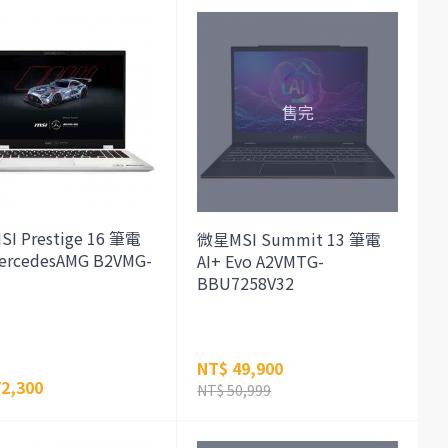
I Prestige 16 筆電
微星MSI Summit 13 筆電
MercedesAMG B2VMG-
AI+ Evo A2VMTG-
BBU7258V32
NT$ 49,900
2,300
NT$ 50,999