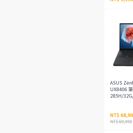
ASUS Zen
UX8406 
285H/32G
NT$ 68,9
NT$ 69,990