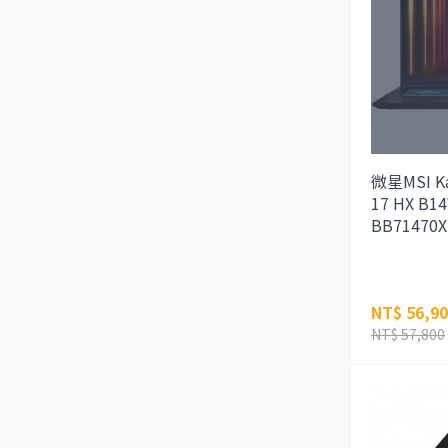
微星MSI K
17 HX B1
BB71470X
NT$ 56,9
NT$ 57,800