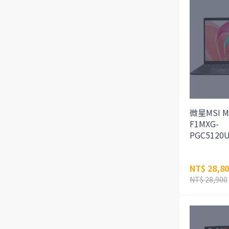
微星MSI M
F1MXG-
PGC5120
NT$ 28,8
NT$ 28,900