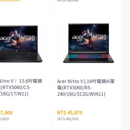
 Nitro V｜ 15.6吋電競
Acer Nitro V | 16吋電競AI筆
(RTX5060/C5-
電(RTX5060/R5-
/16G/1T/W11)
240/16G/512G/WIN11)
7,800
NT$ 45,870
8,800
NT$ 48,900